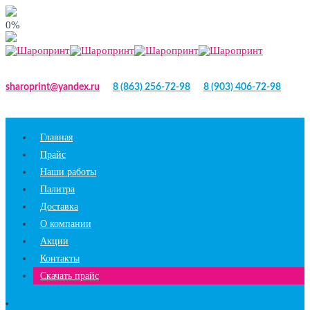
0%
sharoprint@yandex.ru
8 (863) 256-72-98
8 (903) 406-72-98
Главная
Прайс
Наши работы
Палитра
Доставка
О компании
Акции
Контакты
Скачать прайс