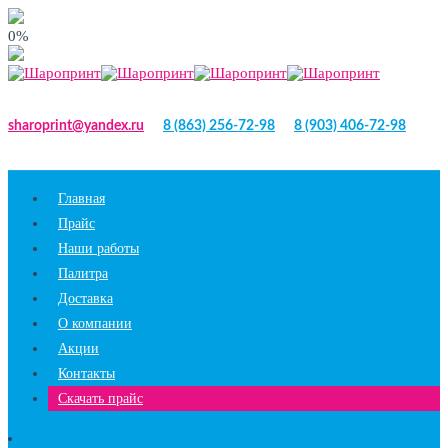
0%
sharoprint@yandex.ru
8 (863) 256-72-98
8 (903) 406-72-98
Главная
Прайс
Наши работы
Палитра
Доставка
О компании
Акции
Контакты
Скачать прайс