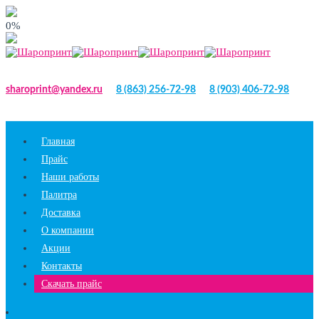
0%
sharoprint@yandex.ru
8 (863) 256-72-98
8 (903) 406-72-98
Главная
Прайс
Наши работы
Палитра
Доставка
О компании
Акции
Контакты
Скачать прайс