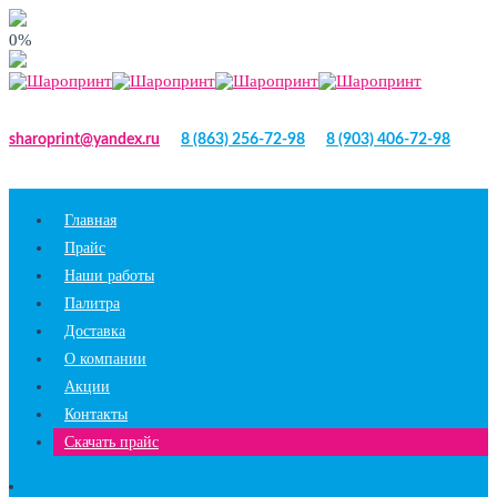
0%
sharoprint@yandex.ru
8 (863) 256-72-98
8 (903) 406-72-98
Главная
Прайс
Наши работы
Палитра
Доставка
О компании
Акции
Контакты
Скачать прайс