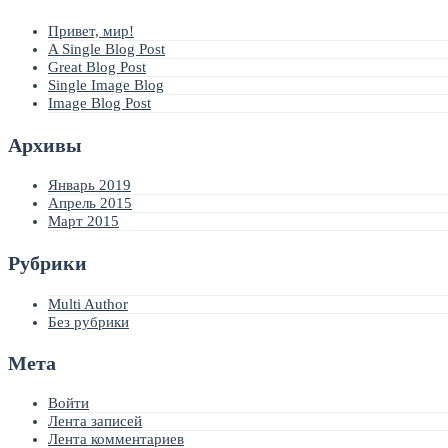
Привет, мир!
A Single Blog Post
Great Blog Post
Single Image Blog
Image Blog Post
Архивы
Январь 2019
Апрель 2015
Март 2015
Рубрики
Multi Author
Без рубрики
Мета
Войти
Лента записей
Лента комментариев